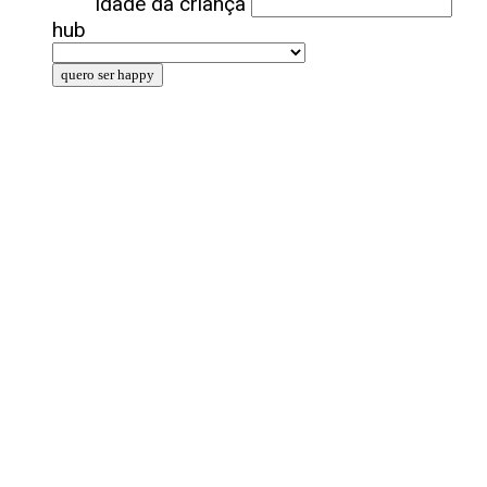
Idade da criança
hub
quero ser happy