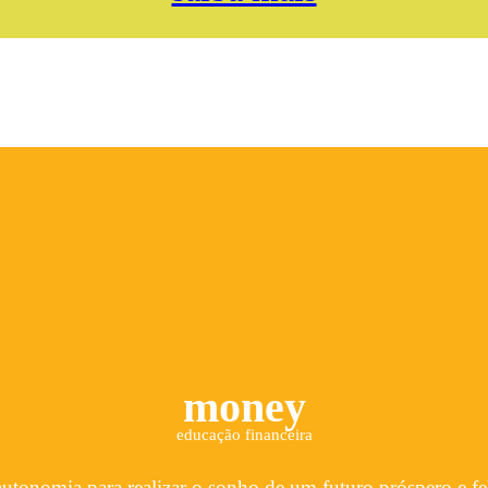
money
educação financeira
utonomia para realizar o sonho de um futuro próspero e fe