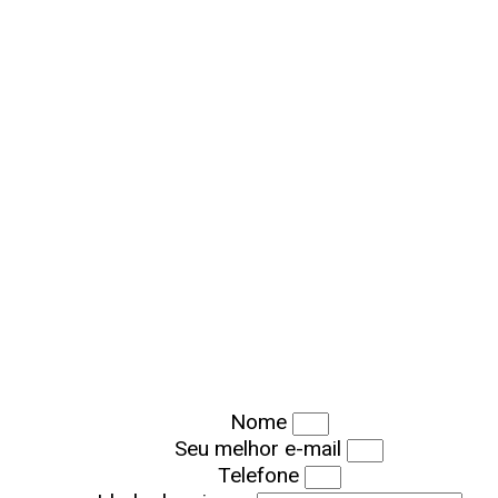
Cadastre-se e conheça o novo jeito de
aprender com a Happy
Nome
Seu melhor e-mail
Telefone